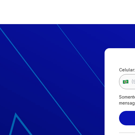
Artigos
Podcasts
Víd
Celular
Apsen Farmacêutica
2026
.
Todos os Direitos Reservados.
Somente
mensage