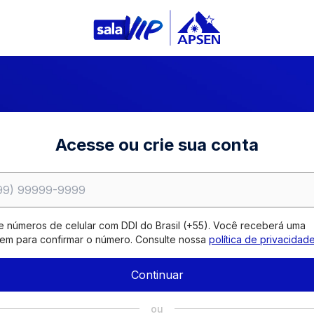
eos
Abrir Busca
Páginas
Política de privacidade
Código de Conduta
Canal de Transparência
Acesse ou crie sua conta
:
Sala Vip Apsen
2026
. Todos os direitos reservados.
 números de celular com DDI do Brasil (+55). Você receberá uma
m para confirmar o número. Consulte nossa
política de privacidad
Continuar
ou