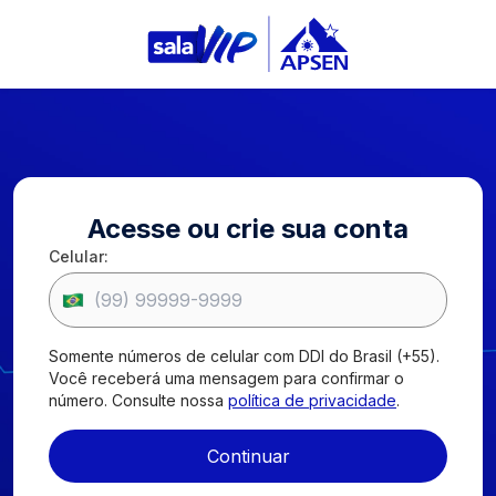
Entrar
Acesse ou crie sua conta
Celular:
Apsen Farmacêutica
2026
.
Todos os Direitos Reservados.
Páginas
Política de privacidade
Código de Conduta
Somente números de celular com DDI do Brasil (+55).
Canal de Transparência
Você receberá uma mensagem para confirmar o
Contatos
número. Consulte nossa
política de privacidade
.
R. Barão do Rio Branco, 835
Santo Amaro, São Paulo , SP | CEP 04753-001
Continuar
infomed@apsen.com.br
SAC:
0800 016 5678