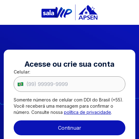
Entrar
Acesse ou crie sua conta
Celular:
Apsen Farmacêutica
2026
.
Todos os Direitos Reservados.
Páginas
Política de privacidade
Código de Conduta
Somente números de celular com DDI do Brasil (+55).
Canal de Transparência
Você receberá uma mensagem para confirmar o
Contatos
número. Consulte nossa
política de privacidade
.
R. Barão do Rio Branco, 835
Santo Amaro, São Paulo , SP | CEP 04753-001
Continuar
infomed@apsen.com.br
SAC:
0800 016 5678