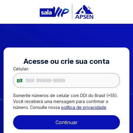
Entrar
Acesse ou crie sua conta
Celular:
Apsen Farmacêutica
2026
.
Todos os Direitos Reservados.
Páginas
Política de privacidade
Código de Conduta
Somente números de celular com DDI do Brasil (+55).
Canal de Transparência
Você receberá uma mensagem para confirmar o
Contatos
número. Consulte nossa
política de privacidade
.
R. Barão do Rio Branco, 835
Santo Amaro, São Paulo , SP | CEP 04753-001
Continuar
infomed@apsen.com.br
SAC:
0800 016 5678