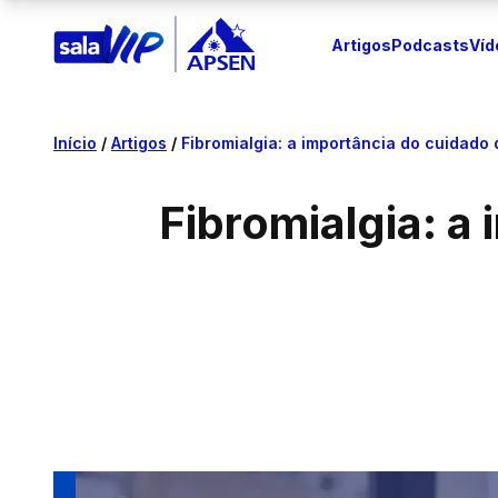
Artigos
Podcasts
Víd
Início
/
Artigos
/
Fibromialgia: a importância do cuidado 
Fibromialgia: a