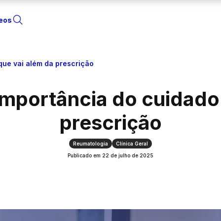
eos
Abrir Busca
que vai além da prescrição
 importância do cuidado
prescrição
Reumatologia
Clínica Geral
Publicado em
22 de julho de 2025
Fibromialgia: a importância do cu