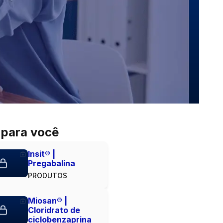
 para você
Insit® |
Pregabalina
PRODUTOS
Miosan® |
Cloridrato de
ciclobenzaprina