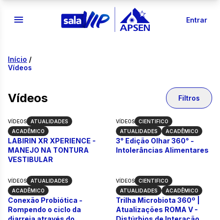
Entrar
Início
/
Vídeos
Vídeos
Filtros
VÍDEOS
ATUALIDADES
VÍDEOS
CIENTIFICO
LABIRIN XR XPERIENCE - MANEJO NA TONTURA 
3° Edição Olhar 3
ACADÊMICO
ATUALIDADES
ACADÊMICO
LABIRIN XR XPERIENCE -
3° Edição Olhar 360° -
MANEJO NA TONTURA
Intolerâncias Alimentares
VESTIBULAR
VÍDEOS
ATUALIDADES
VÍDEOS
CIENTIFICO
Conexão Probiótica - Rompendo o ciclo da diarreia 
Trilha Microbiota
ACADÊMICO
ATUALIDADES
ACADÊMICO
Conexão Probiótica -
Trilha Microbiota 360º |
Rompendo o ciclo da
Atualizações ROMA V -
diarreia através do
Distúrbios de Interação