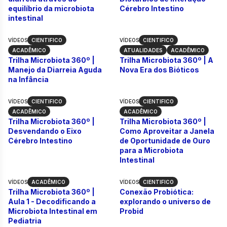
equilíbrio da microbiota
Cérebro Intestino
intestinal
VÍDEOS
CIENTIFICO
VÍDEOS
CIENTIFICO
Trilha Microbiota 360º | Manejo da Diarreia Aguda 
Trilha Microbiota
ACADÊMICO
ATUALIDADES
ACADÊMICO
Trilha Microbiota 360º |
Trilha Microbiota 360º | A
Manejo da Diarreia Aguda
Nova Era dos Bióticos
na Infância
VÍDEOS
CIENTIFICO
VÍDEOS
CIENTIFICO
Trilha Microbiota 360º | Desvendando o Eixo Cére
Trilha Microbiota
ACADÊMICO
ACADÊMICO
Trilha Microbiota 360º |
Trilha Microbiota 360º |
Desvendando o Eixo
Como Aproveitar a Janela
Cérebro Intestino
de Oportunidade de Ouro
para a Microbiota
Intestinal
VÍDEOS
ACADÊMICO
VÍDEOS
CIENTIFICO
Trilha Microbiota 360º | Aula 1 - Decodificando a M
Conexão Probióti
Trilha Microbiota 360º |
Conexão Probiótica:
Aula 1 - Decodificando a
explorando o universo de
Microbiota Intestinal em
Probid
Pediatria