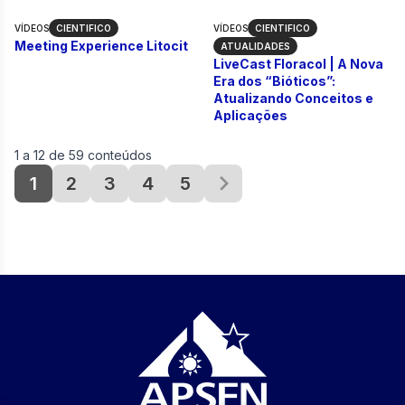
VÍDEOS
CIENTIFICO
VÍDEOS
CIENTIFICO
Meeting Experience Litocit
LiveCast Floracol
Meeting Experience Litocit
ATUALIDADES
LiveCast Floracol | A Nova
Era dos “Bióticos”:
Atualizando Conceitos e
Aplicações
1
a
12
de
59
conteúdos
1
2
3
4
5